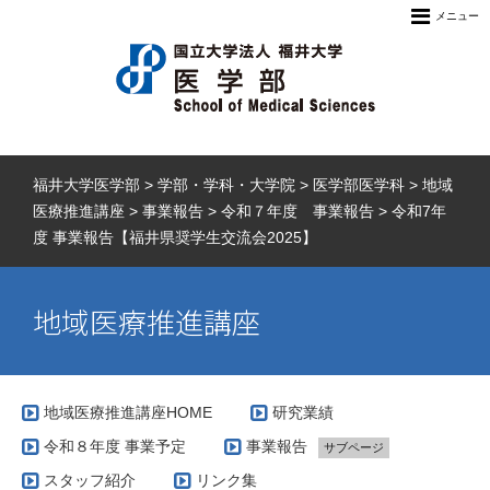
メニュー
福井大学医学部
>
学部・学科・大学院
>
医学部医学科
>
地域
医療推進講座
>
事業報告
>
令和７年度 事業報告
>
令和7年
度 事業報告【福井県奨学生交流会2025】
地域医療推進講座
地域医療推進講座HOME
研究業績
令和８年度 事業予定
事業報告
サブページ
スタッフ紹介
リンク集
令和８年度 事業報告
サブページ