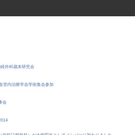
神経外科歳末研究会
脳血管内治療学会学術集会参加
事会
014
（歯科口腔外科）が大学院生としてメンバーに加わりました。