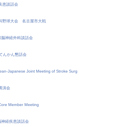
疾患談話会
科野球大会 名古屋市大戦
口県脳神経外科談話会
県てんかん懇話会
-Japanese Joint Meeting of Stroke Surg
講演会
 Core Member Meeting
脳神経疾患談話会