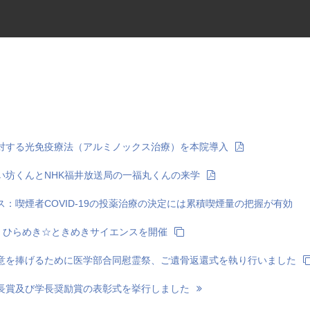
対する光免疫療法（アルミノックス治療）を本院導入
い坊くんとNHK福井放送局の一福丸くんの来学
：喫煙者COVID-19の投薬治療の決定には累積喫煙量の把握が有効
土）ひらめき☆ときめきサイエンスを開催
意を捧げるために医学部合同慰霊祭、ご遺骨返還式を執り行いました
長賞及び学長奨励賞の表彰式を挙行しました