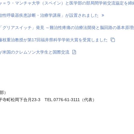
ャ＝ラ・マンチャ大学（スペイン）と医学部の部局間学術交流協定を締
治性呼吸器疾患診断・治療学講座」が設置されました
「グリアスイッチ」発見 ～難治性疼痛の治療法開発と脳回路の基本原理
藤枝重治教授が第17回福井県科学学術大賞を受賞しました
が米国のクレムソン大学生と国際交流
部）
平寺町松岡下合月23-3 TEL.0776-61-3111（代表）