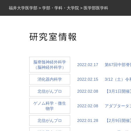
福井大学医学部
>
学部・学科・大学院
>
医学部医学科
研究室情報
脳脊髄神経外科学
2022.02.17
第67回中部
（脳神経外科学）
2022.02.15
3/12（土）
消化器内科学
2022.02.08
【3月1日開
北信がんプロ
ゲノム科学・微生
2022.02.08
アダプタータン
物学
2022.01.28
【2月9日開
北信がんプロ