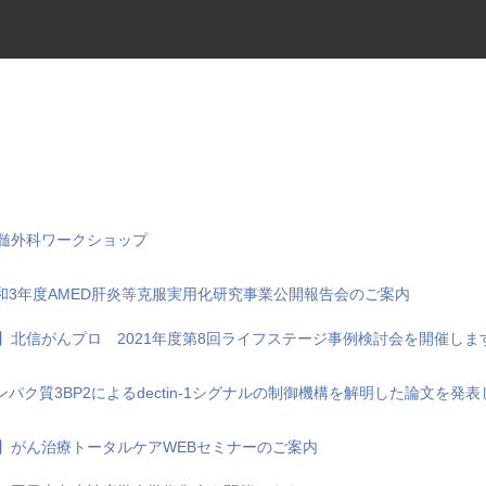
脊髄外科ワークショップ
令和3年度AMED肝炎等克服実用化研究事業公開報告会のご案内
催】北信がんプロ 2021年度第8回ライフステージ事例検討会を開催しま
パク質3BP2によるdectin-1シグナルの制御機構を解明した論文を発
催】がん治療トータルケアWEBセミナーのご案内