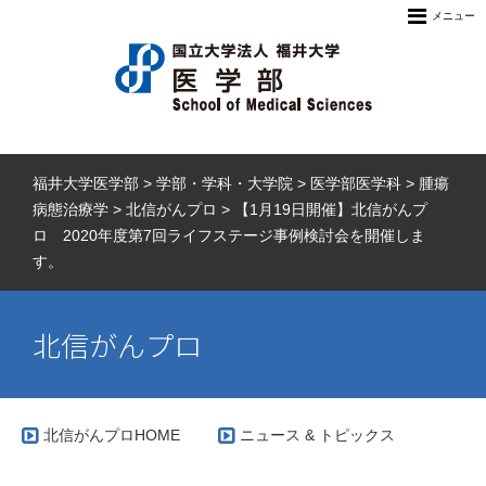
メニュー
福井大学医学部
>
学部・学科・大学院
>
医学部医学科
>
腫瘍
病態治療学
>
北信がんプロ
>
【1月19日開催】北信がんプ
ロ 2020年度第7回ライフステージ事例検討会を開催しま
す。
北信がんプロ
北信がんプロHOME
ニュース & トピックス