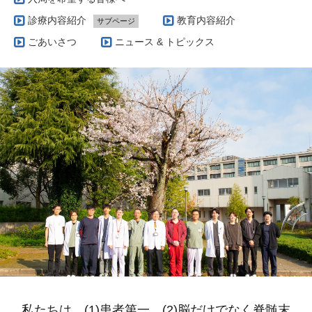
診療内容紹介
教育内容紹介
サブページ
当科で扱う疾患とその治療方針（脳腫瘍編）
ごあいさつ
ニュース & トピックス
実際の治療例（脳動静脈奇形）
当科で扱う疾患とその治療方針（脳血管障害編）
AVM専門外来
当科で扱う疾患とその治療方針（グリオーマ編）
当科で行っている手術の特徴（脳腫瘍編）
私たちは、(1)患者第一、(2)脳だけでなく脊髄末