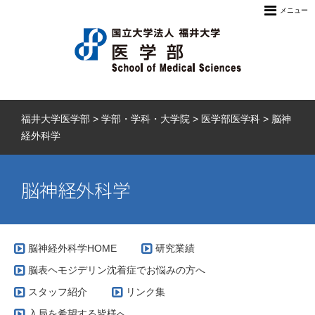
メニュー
福井大学医学部
>
学部・学科・大学院
>
医学部医学科
>
脳神
経外科学
脳神経外科学
脳神経外科学HOME
研究業績
脳表ヘモジデリン沈着症でお悩みの方へ
スタッフ紹介
リンク集
入局を希望する皆様へ