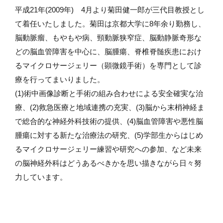
平成21年(2009年) 4月より菊田健一郎が三代目教授とし
て着任いたしました。菊田は京都大学に8年余り勤務し、
脳動脈瘤、もやもや病、頸動脈狭窄症、脳動静脈奇形な
どの脳血管障害を中心に、脳腫瘍、脊椎脊髄疾患におけ
るマイクロサージェリー（顕微鏡手術）を専門として診
療を行ってまいりました。
(1)術中画像診断と手術の組み合わせによる安全確実な治
療、(2)救急医療と地域連携の充実、(3)脳から末梢神経ま
で総合的な神経外科技術の提供、(4)脳血管障害や悪性脳
腫瘍に対する新たな治療法の研究、(5)学部生からはじめ
るマイクロサージェリー練習や研究への参加、など未来
の脳神経外科はどうあるべきかを思い描きながら日々努
力しています。