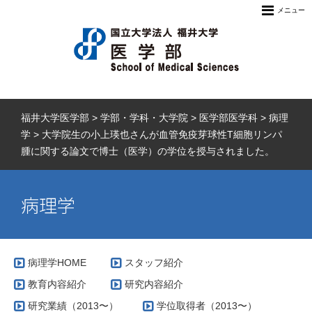
メニュー
福井大学医学部
>
学部・学科・大学院
>
医学部医学科
>
病理
学
>
大学院生の小上瑛也さんが血管免疫芽球性T細胞リンパ
腫に関する論文で博士（医学）の学位を授与されました。
病理学
病理学HOME
スタッフ紹介
教育内容紹介
研究内容紹介
研究業績（2013〜）
学位取得者（2013〜）