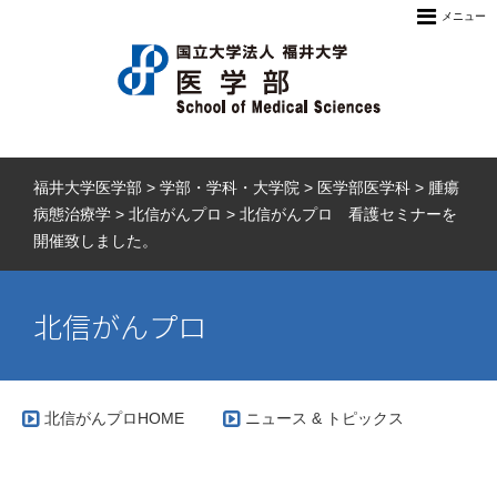
メニュー
福井大学医学部
>
学部・学科・大学院
>
医学部医学科
>
腫瘍
病態治療学
>
北信がんプロ
>
北信がんプロ 看護セミナーを
開催致しました。
北信がんプロ
北信がんプロHOME
ニュース & トピックス