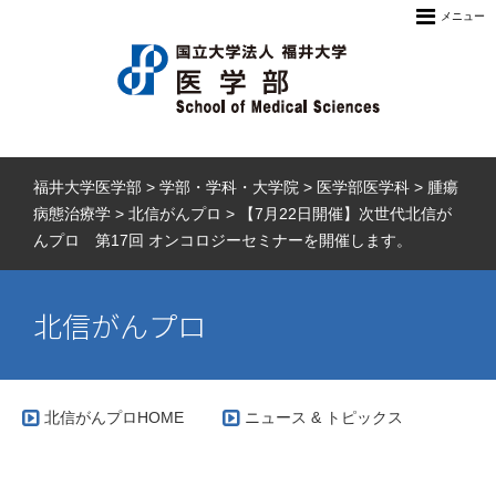
メニュー
福井大学医学部
>
学部・学科・大学院
>
医学部医学科
>
腫瘍
病態治療学
>
北信がんプロ
>
【7月22日開催】次世代北信が
んプロ 第17回 オンコロジーセミナーを開催します。
北信がんプロ
北信がんプロHOME
ニュース & トピックス