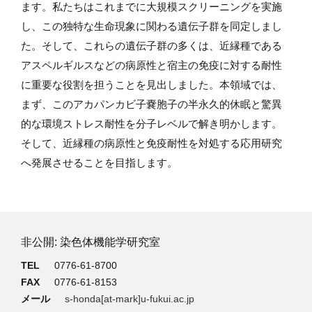
ます。私たちはこれまでに大規模スクリーニングを実施
し、この独特な生命現象に関わる遺伝子群を同定しまし
た。そして、これらの遺伝子群の多くは、近縁種である
アスペルギルスなどの病原性と宿主の免疫に対する耐性
に重要な役割を担うことを見出しました。本領域では、
まず、このアカパンカビ子嚢胞子の半永久的休眠と驚異
的な環境ストレス耐性を分子レベルで解き明かします。
そして、近縁種の病原性と免疫耐性を対処する応用研究
へ発展させることを目指します。
非公開: 染色体機能学研究室
TEL
0776-61-8700
FAX
0776-61-8153
メール
s-honda[at-mark]u-fukui.ac.jp