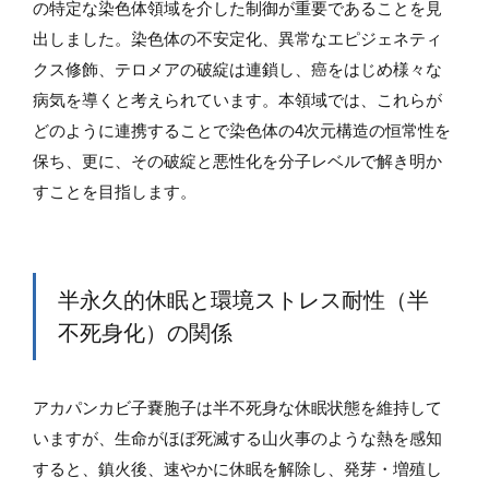
の特定な染色体領域を介した制御が重要であることを見
出しました。染色体の不安定化、異常なエピジェネティ
クス修飾、テロメアの破綻は連鎖し、癌をはじめ様々な
病気を導くと考えられています。本領域では、これらが
どのように連携することで染色体の4次元構造の恒常性を
保ち、更に、その破綻と悪性化を分子レベルで解き明か
すことを目指します。
半永久的休眠と環境ストレス耐性（半
不死身化）の関係
アカパンカビ子嚢胞子は半不死身な休眠状態を維持して
いますが、生命がほぼ死滅する山火事のような熱を感知
すると、鎮火後、速やかに休眠を解除し、発芽・増殖し