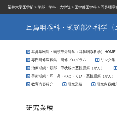
福井大学医学部
>
学部・学科・大学院
>
医学部医学科
>
耳鼻咽喉
耳鼻咽喉科・頭頸部外科学（
耳鼻咽喉科・頭頸部外科学（耳鼻咽喉科学）HOME
専門研修医募集 研修プログラム
リンク集
治療成績：頸部・甲状腺の悪性腫瘍（がん）
手術成績：耳・鼻・のど・くび・悪性腫瘍（がん）
教育内容紹介
研究業績
研究内容紹
研究業績