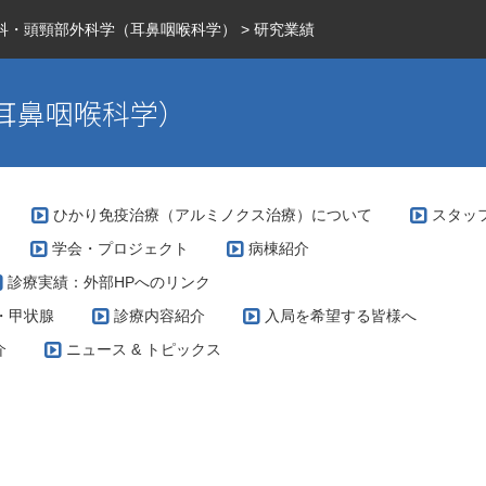
科・頭頸部外科学（耳鼻咽喉科学）
>
研究業績
耳鼻咽喉科学）
ひかり免疫治療（アルミノクス治療）について
スタッ
学会・プロジェクト
病棟紹介
診療実績：外部HPへのリンク
・甲状腺
診療内容紹介
入局を希望する皆様へ
介
ニュース & トピックス