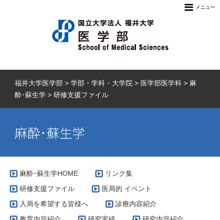
メニュー
福井大学医学部
>
学部・学科・大学院
>
医学部医学科
>
麻
酔･蘇生学
>
研修支援ファイル
麻酔･蘇生学
麻酔･蘇生学HOME
リンク集
研修支援ファイル
医局的 イベント
入局を希望する皆様へ
診療内容紹介
教育内容紹介
研究実績
研究内容紹介