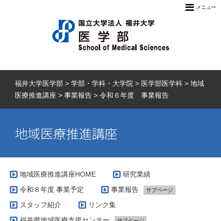
メニュー
福井大学医学部
>
学部・学科・大学院
>
医学部医学科
>
地域
医療推進講座
>
事業報告
>
令和６年度 事業報告
地域医療推進講座
地域医療推進講座HOME
研究業績
令和８年度 事業予定
事業報告
サブページ
スタッフ紹介
リンク集
令和８年度 事業報告
サブページ
福井県地域医療支援センター
令和８年度 事業報告【福井県奨学生
令和７年度 事業報告
サブページ
サブページ