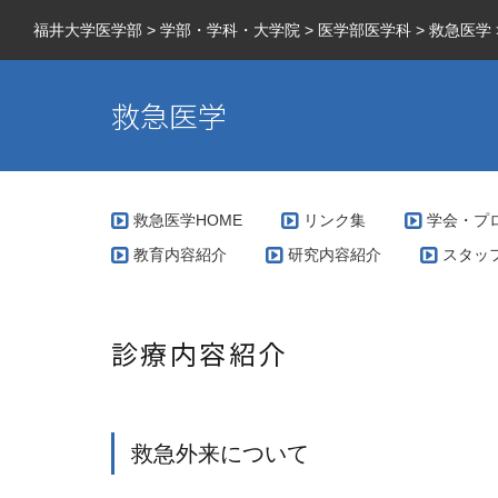
福井大学医学部
>
学部・学科・大学院
>
医学部医学科
>
救急医学
救急医学
救急医学HOME
リンク集
学会・プ
教育内容紹介
研究内容紹介
スタッ
診療内容紹介
救急外来について