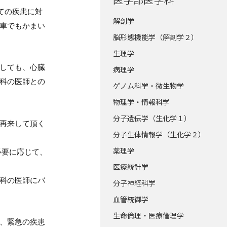
ての疾患に対
解剖学
車でもかまい
脳形態機能学（解剖学２）
生理学
しても、心臓
病理学
科の医師との
ゲノム科学・微生物学
物理学・情報科学
分子遺伝学（生化学１）
再来して頂く
分子生体情報学（生化学２）
薬理学
必要に応じて、
医療統計学
科の医師にバ
分子神経科学
血管統御学
生命倫理・医療倫理学
、緊急の疾患