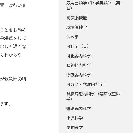
応用言語学＜医学英語＞（英
置」は行いま
語）
高次脳機能
環境保健学
ことをお勧め
法医学
急処置をして
内科学（１）
むしろ遅くな
くわからな
消化器内科学
脳神経内科学
呼吸器内科学
が救急部の特
内分泌・代謝内科学
腎臓病態内科学（臨床検査医
学）
ます。
循環器内科学
小児科学
精神医学