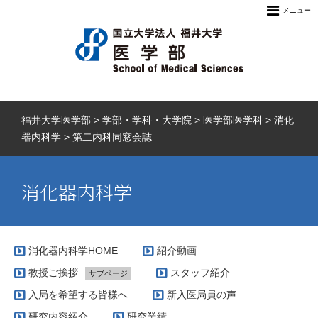
メニュー
福井大学医学部
>
学部・学科・大学院
>
医学部医学科
>
消化
器内科学
>
第二内科同窓会誌
消化器内科学
消化器内科学HOME
紹介動画
教授ご挨拶
スタッフ紹介
サブページ
福井大学医学部創立40周年記念誌 内科学(２)分野・現況
入局を希望する皆様へ
新入医局員の声
研究内容紹介
研究業績