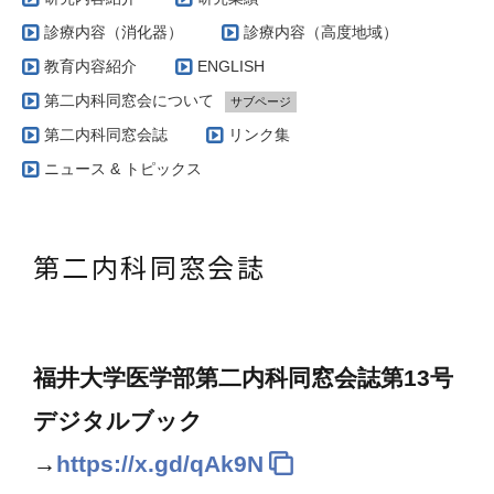
診療内容（消化器）
診療内容（高度地域）
教育内容紹介
ENGLISH
第二内科同窓会について
サブページ
第一代同窓会会長挨拶
第二内科同窓会誌
リンク集
第二代同窓会会長挨拶
ニュース & トピックス
第二内科同窓会誌
福井大学医学部第二内科同窓会誌第13号
デジタルブック
→
https://x.gd/qAk9N