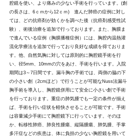
腔鏡を使い、より痛みの少ない手術を行っています。(創
の長さは、6ｃｍから12ｃｍ) 進んだ肺癌の症例に対し
ては、どの抗癌剤が効くかを調べた後（抗癌剤感受性試
験）、術後治療を追加で行っております。また、胸膜ま
で進んでいる症例（胸膜播種症例）には、胸腔内温熱灌
流化学療法を追加で行っており良好な成績を得ておりま
す。他、自然気胸に対しては原則的に胸腔鏡手術を行
い、径5mm、10mmの穴をあけ、手術を行います。入院
期間は3～7日間です。漏斗胸の手術では、両側の脇の下
の小さい創（2cmほど）で行うことが可能なNuss法漏斗
胸手術を導入し、胸腔鏡併用にて安全に小さい創で手術
を行っております。重症の肺気腫でも一定の条件が揃え
ば、手術を行い症状を軽快させることが可能です。手術
は容量減少手術にて胸腔鏡下に行っています。そのほ
か、転移性肺癌、肺良性腫瘍、縦隔腫瘍、肺気腫、手掌
多汗症などの疾患は、体に負担の少ない胸腔鏡を用いて