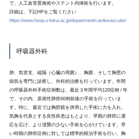
で、人工血管置換術やステント内挿術を行います。
詳細は、下記HPをご覧ください
https://www.hosp.u-fukui.ac.jp/department/cardiovascular/
呼吸器外科
肺、気管支、縦隔（心臓の周囲）、胸膜、そして胸壁の
病気を専門に診察し、外科的治療を行っています。年間
の呼吸器外科手術症例数は、最近３年間平均120症例 / 年
で、その内、原発性肺癌60例前後の手術を行っていま
す。特に、最近では胸腔鏡を併用した手術に力を入れ、
気胸を代表とする良性疾患はもとより、早期の肺癌に適
応を広げ、より浸襲の少ない手術を心がけています。早
い時期の肺癌症例に対しては標準的根治手術を行い、胸