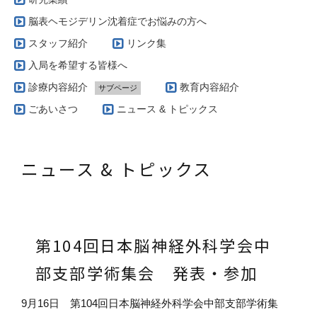
脳表ヘモジデリン沈着症でお悩みの方へ
スタッフ紹介
リンク集
入局を希望する皆様へ
診療内容紹介
教育内容紹介
サブページ
当科で扱う疾患とその治療方針（脳腫瘍編）
ごあいさつ
ニュース & トピックス
実際の治療例（脳動静脈奇形）
当科で扱う疾患とその治療方針（脳血管障害編）
ニュース & トピックス
AVM専門外来
当科で扱う疾患とその治療方針（グリオーマ編）
当科で行っている手術の特徴（脳腫瘍編）
第104回日本脳神経外科学会中
部支部学術集会 発表・参加
9月16日 第104回日本脳神経外科学会中部支部学術集