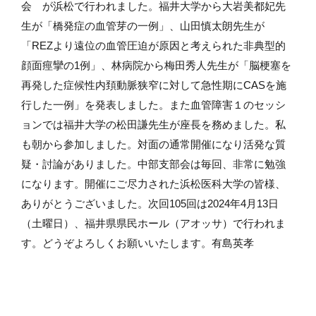
会 が浜松で行われました。福井大学から大岩美都妃先
生が「橋発症の血管芽の一例」、山田慎太朗先生が
「REZより遠位の血管圧迫が原因と考えられた非典型的
顔面痙攣の1例」、林病院から梅田秀人先生が「脳梗塞を
再発した症候性内頚動脈狭窄に対して急性期にCASを施
行した一例」を発表しました。また血管障害１のセッシ
ョンでは福井大学の松田謙先生が座長を務めました。私
も朝から参加しました。対面の通常開催になり活発な質
疑・討論がありました。中部支部会は毎回、非常に勉強
になります。開催にご尽力された浜松医科大学の皆様、
ありがとうございました。次回105回は2024年4月13日
（土曜日）、福井県県民ホール（アオッサ）で行われま
す。どうぞよろしくお願いいたします。有島英孝