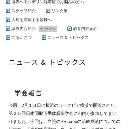
脳表ヘモジデリン沈着症でお悩みの方へ
スタッフ紹介
リンク集
入局を希望する皆様へ
診療内容紹介
教育内容紹介
サブページ
当科で扱う疾患とその治療方針（脳腫瘍編）
ごあいさつ
ニュース & トピックス
実際の治療例（脳動静脈奇形）
当科で扱う疾患とその治療方針（脳血管障害編）
ニュース & トピックス
AVM専門外来
当科で扱う疾患とその治療方針（グリオーマ編）
当科で行っている手術の特徴（脳腫瘍編）
学会報告
今回、
2
月１３日に横浜のワークピア横浜で開催された、
第３５回日本間脳下垂体腫瘍学会に山内が参加してまい
りました。今回は、当院の
PRLoma
の治療成績についての