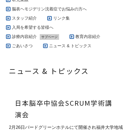
脳表ヘモジデリン沈着症でお悩みの方へ
スタッフ紹介
リンク集
入局を希望する皆様へ
診療内容紹介
教育内容紹介
サブページ
当科で扱う疾患とその治療方針（脳腫瘍編）
ごあいさつ
ニュース & トピックス
実際の治療例（脳動静脈奇形）
当科で扱う疾患とその治療方針（脳血管障害編）
ニュース & トピックス
AVM専門外来
当科で扱う疾患とその治療方針（グリオーマ編）
当科で行っている手術の特徴（脳腫瘍編）
日本脳卒中協会SCRUM学術講
演会
2月26日バードグリーンホテルにて開催され福井大学地域