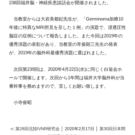
238回福井脳・神経疾患談話会が開催されました。
当教室からは大岩美都妃先生が、「Germinoma加療10
年後に特異なMRI所見を呈した１例」の演題で、浸透圧性
脳症の症例について報告しました。また今回は2019年の
優秀演題の表彰があり、当教室の常俊顕三先生の発表
が、2019年の脳外科最優秀演題に選ばれました。
次回第239回は、2020年4月22日(水)に同じく白翁会ホ
ールで開催します。次回から1年間は福井大学脳外科が当
番幹事を務めますので、宜しくお願い致します。
小寺俊昭
≪ 第28回北陸IVNR研究会
│ 2020年2月17日 │
第30回日本間