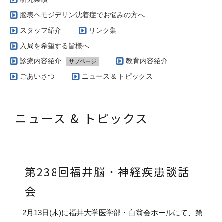
脳表ヘモジデリン沈着症でお悩みの方へ
スタッフ紹介
リンク集
入局を希望する皆様へ
診療内容紹介
教育内容紹介
サブページ
当科で扱う疾患とその治療方針（脳腫瘍編）
ごあいさつ
ニュース & トピックス
実際の治療例（脳動静脈奇形）
当科で扱う疾患とその治療方針（脳血管障害編）
ニュース & トピックス
AVM専門外来
当科で扱う疾患とその治療方針（グリオーマ編）
当科で行っている手術の特徴（脳腫瘍編）
第238回福井脳・神経疾患談話
会
2月13日(木)に福井大学医学部・白翁会ホールにて、第