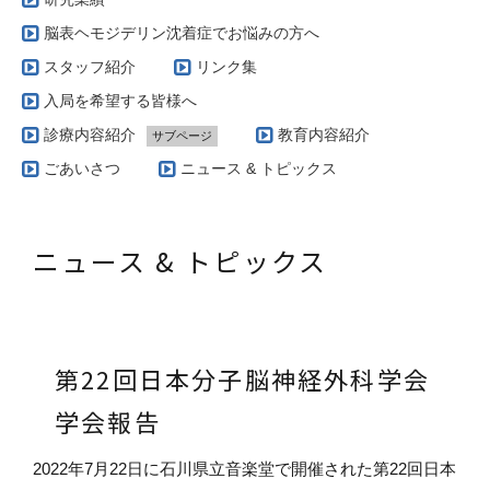
脳表ヘモジデリン沈着症でお悩みの方へ
スタッフ紹介
リンク集
入局を希望する皆様へ
診療内容紹介
教育内容紹介
サブページ
当科で扱う疾患とその治療方針（脳腫瘍編）
ごあいさつ
ニュース & トピックス
実際の治療例（脳動静脈奇形）
当科で扱う疾患とその治療方針（脳血管障害編）
ニュース & トピックス
AVM専門外来
当科で扱う疾患とその治療方針（グリオーマ編）
当科で行っている手術の特徴（脳腫瘍編）
第22回日本分子脳神経外科学会
学会報告
2022
年
7
月
22
日に石川県立音楽堂で開催された第
22
回日本