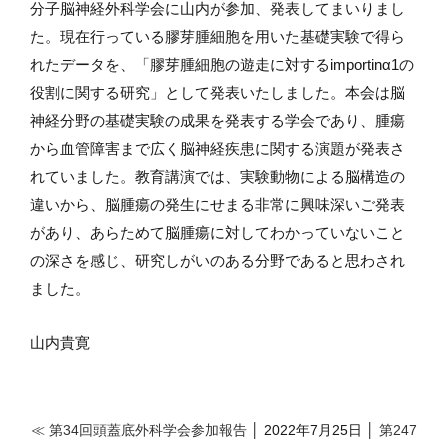
分子脳神経外科学会に山内が参加、発表してまいりまし
た。現在行っている膠芽腫細胞を用いた基礎実験で得ら
れたデータを、「膠芽腫細胞の遊走に対する
importinα1
の
役割に関する研究」として発表いたしました。本会は脳
神経分野の基礎実験の成果を発表する学会であり、腫瘍
から血管障害まで広く脳神経疾患に関する演題が発表さ
れていました。教育講演では、実験動物による脳構造の
違いから、脳腫瘍の発生にせまる非常に興味深いご発表
があり、あらためて脳腫瘍に対してわかっていないこと
の深さを感じ、研究しがいのある分野であると思わされ
ました。
山内貴寛
≪ 第34回頭蓋底外科学会参加報告
│ 2022年7月25日 │
第247