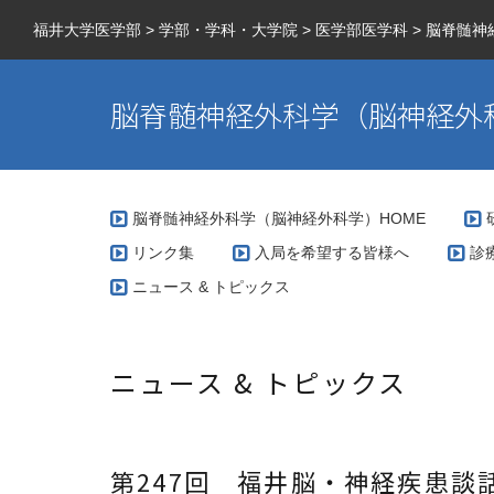
福井大学医学部
>
学部・学科・大学院
>
医学部医学科
>
脳脊髄神
脳脊髄神経外科学（脳神経外
脳脊髄神経外科学（脳神経外科学）HOME
リンク集
入局を希望する皆様へ
診
ニュース & トピックス
当
実
当
ニュース & トピックス
A
当
当
第247回 福井脳・神経疾患談