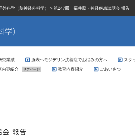
経外科学（脳神経外科学）
>
第247回 福井脳・神経疾患談話会 報告
科学）
研究業績
脳表ヘモジデリン沈着症でお悩みの方へ
スタ
療内容紹介
教育内容紹介
ごあいさつ
サブページ
科で扱う疾患とその治療方針（脳腫瘍編）
際の治療例（脳動静脈奇形）
科で扱う疾患とその治療方針（脳血管障害編）
VM専門外来
科で扱う疾患とその治療方針（グリオーマ編）
科で行っている手術の特徴（脳腫瘍編）
話会 報告