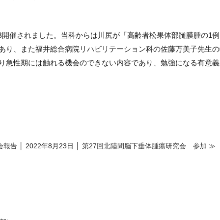
B
開催されました。当科からは川尻が「高齢者松果体部髄膜腫の
1
例
あり、また福井総合病院リハビリテーション科の佐藤万美子先生の
り急性期には触れる機会のできない内容であり、勉強になる有意義
会報告
│ 2022年8月23日 │
第27回北陸間脳下垂体腫瘍研究会 参加 ≫