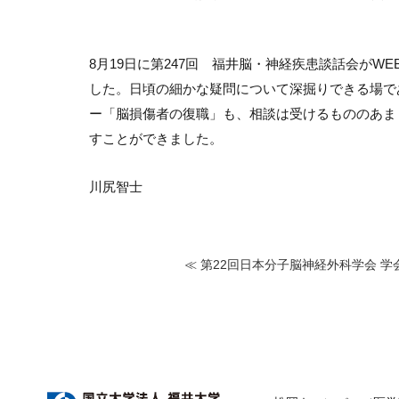
8
月
19
日に第
247
回 福井脳・神経疾患談話会が
WE
した。日頃の細かな疑問について深掘りできる場で
ー「脳損傷者の復職」も、相談は受けるもののあま
すことができました。
川尻智士
≪ 第22回日本分子脳神経外科学会 学