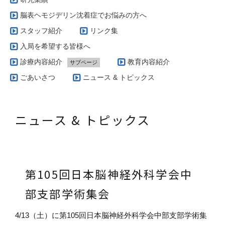
脳表ヘモジデリン沈着症でお悩みの方へ
スタッフ紹介
リンク集
入局を希望する皆様へ
診療内容紹介
教育内容紹介
サブページ
当科で扱う疾患とその治療方針（脳腫瘍編）
ごあいさつ
ニュース & トピックス
実際の治療例（脳動静脈奇形）
当科で扱う疾患とその治療方針（脳血管障害編）
ニュース & トピックス
AVM専門外来
当科で扱う疾患とその治療方針（グリオーマ編）
当科で行っている手術の特徴（脳腫瘍編）
第105回日本脳神経外科学会中
部支部学術集会
4/13（土）に第105回日本脳神経外科学会中部支部学術集