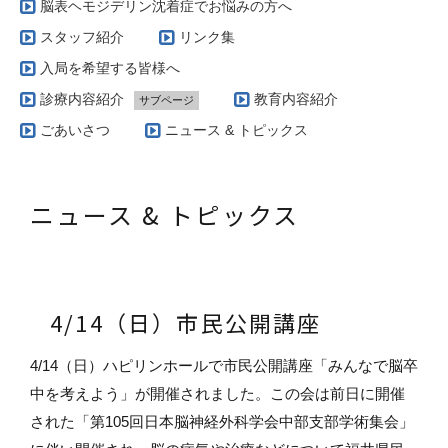
脳表ヘモジデリン沈着症でお悩みの方へ
スタッフ紹介
リンク集
入局を希望する皆様へ
診療内容紹介
教育内容紹介
サブページ
当科で扱う疾患とその治療方針（脳腫瘍編）
ごあいさつ
ニュース & トピックス
実際の治療例（脳動静脈奇形）
当科で扱う疾患とその治療方針（脳血管障害編）
ニュース & トピックス
AVM専門外来
当科で扱う疾患とその治療方針（グリオーマ編）
当科で行っている手術の特徴（脳腫瘍編）
4/14（日）市民公開講座
4/14（日）ハピリンホールで市民公開講座「みんなで脳卒
中を考えよう」が開催されました。この会は前日に開催
された「第105回日本脳神経外科学会中部支部学術集会」