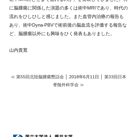
に脳腫瘍に関係した演題の多くは術中
MRI
であり、時代の
流れをひしひしと感じました。また血管内治療の報告も
あり、術中
Dyna-PBV
で術前後の脳血流を評価する報告な
ど、脳腫瘍以外にも興味をひく発表もありました。
山内貴寛
≪ 第55回北陸脳腫瘍懇話会
│ 2018年6月11日 │
第33回日本
脊髄外科学会 ≫