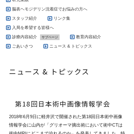
脳表ヘモジデリン沈着症でお悩みの方へ
スタッフ紹介
リンク集
入局を希望する皆様へ
診療内容紹介
教育内容紹介
サブページ
当科で扱う疾患とその治療方針（脳腫瘍編）
ごあいさつ
ニュース & トピックス
実際の治療例（脳動静脈奇形）
当科で扱う疾患とその治療方針（脳血管障害編）
ニュース & トピックス
AVM専門外来
当科で扱う疾患とその治療方針（グリオーマ編）
当科で行っている手術の特徴（脳腫瘍編）
第18回日本術中画像情報学会
2018
年
6
月
9
日に軽井沢で開催された第
18
回日本術中画像
情報学会に山内が「グリオーマ摘出術において術中
CT
は
術中
MRI
にどこまで迫れるのか」を発表してきました。特