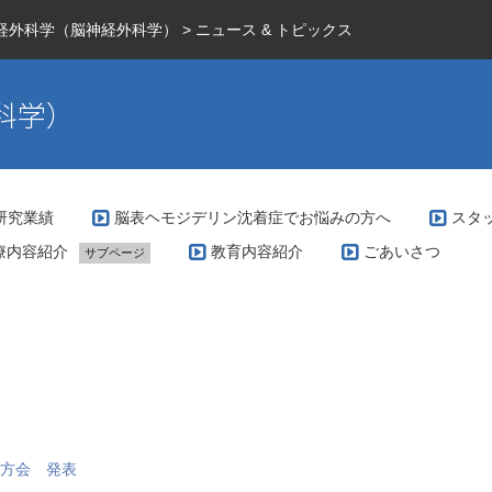
経外科学（脳神経外科学）
>
ニュース & トピックス
科学）
研究業績
脳表ヘモジデリン沈着症でお悩みの方へ
スタ
療内容紹介
教育内容紹介
ごあいさつ
サブページ
科で扱う疾患とその治療方針（脳腫瘍編）
際の治療例（脳動静脈奇形）
科で扱う疾患とその治療方針（脳血管障害編）
VM専門外来
科で扱う疾患とその治療方針（グリオーマ編）
科で行っている手術の特徴（脳腫瘍編）
地方会 発表