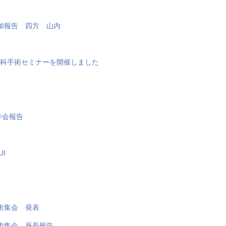
加報告 四方 山内
経外科手術セミナーを開催しました
学会報告
I
術集会 発表
術集会 座長報告