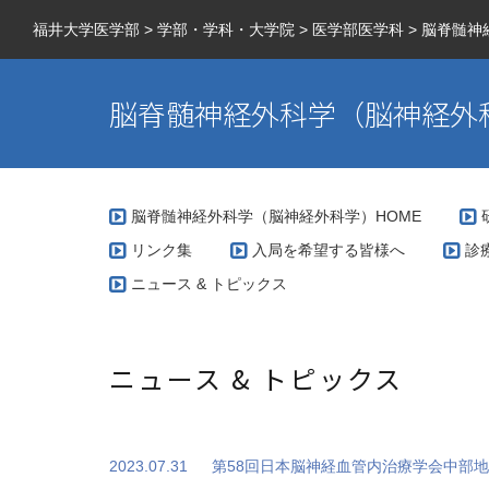
福井大学医学部
>
学部・学科・大学院
>
医学部医学科
>
脳脊髄神
脳脊髄神経外科学（脳神経外
脳脊髄神経外科学（脳神経外科学）HOME
リンク集
入局を希望する皆様へ
診
ニュース & トピックス
当
実
当
ニュース & トピックス
A
当
当
2023.07.31
第58回日本脳神経血管内治療学会中部