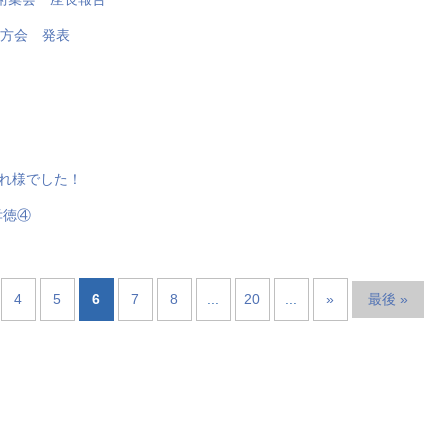
地方会 発表
れ様でした！
孝徳④
4
5
6
7
8
...
20
...
»
最後 »