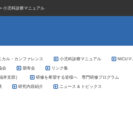
>
小児科診療マニュアル
ニカル・カンファレンス
小児科診療マニュアル
NICU
協会
朋有会
リンク集
福井支部］
研修を希望する皆様へ 専門研修プログラム
績
研究内容紹介
ニュース & トピックス