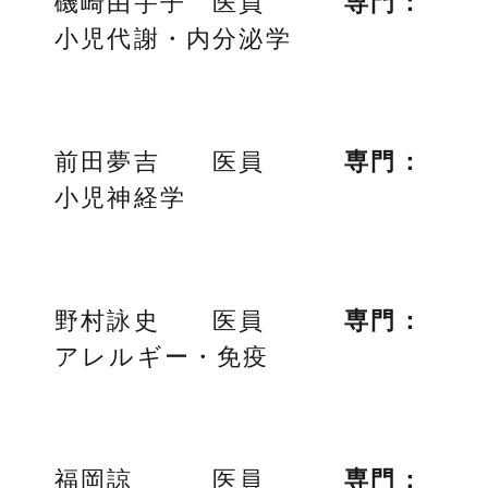
磯崎由宇子 医員
専門：
小児代謝・内分泌学
前田夢吉 医員
専門：
小児神経学
野村詠史 医員
専門：
アレルギー・免疫
福岡諒 医員
専門：