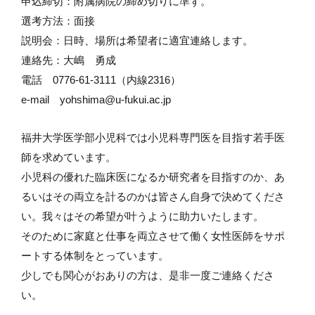
申込締切：附属病院の締め切りに準ず。
選考方法：面接
説明会：日時、場所は希望者に適宜連絡します。
連絡先：大嶋 勇成
電話 0776-61-3111（内線2316）
e-mail yohshima@u-fukui.ac.jp
福井大学医学部小児科では小児科専門医を目指す若手医
師を求めています。
小児科の優れた臨床医になるか研究者を目指すのか、あ
るいはその両立を計るのかは皆さん自身で決めてくださ
い。我々はその希望が叶うように助力いたします。
そのために家庭と仕事を両立させて働く女性医師をサポ
ートする体制をとっています。
少しでも関心がおありの方は、是非一度ご連絡くださ
い。