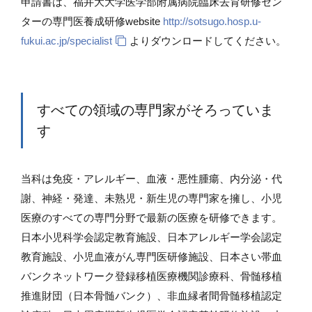
申請書は、福井大大学医学部附属病院臨床去育研修セン
ターの専門医養成研修website
http://sotsugo.hosp.u-
fukui.ac.jp/specialist
よりダウンロードしてください。
すべての領域の専門家がそろっていま
す
当科は免疫・アレルギー、血液・悪性腫瘍、内分泌・代
謝、神経・発達、未熟児・新生児の専門家を擁し、小児
医療のすべての専門分野で最新の医療を研修できます。
日本小児科学会認定教育施設、日本アレルギー学会認定
教育施設、小児血液がん専門医研修施設、日本さい帯血
バンクネットワーク登録移植医療機関診療科、骨髄移植
推進財団（日本骨髄バンク）、非血縁者間骨髄移植認定